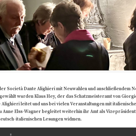
der Società Dante Alighieri mit Neuwahlen und anschließendem N
 gewählt wurden Klaus Hey, der das Schatzmeisteramt von Giorgi
 Alighieri leitet und uns bei vielen Veranstaltungen mit italienis
au Anne Elss-Wagner begleitet weiterhin ihr Amt als Vizepräside
 deutsch-italienischen Lesungen widmen.