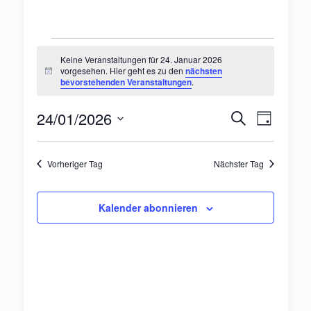
Veranstaltungen
Keine Veranstaltungen für 24. Januar 2026
vorgesehen. Hier geht es zu den
nächsten
Hinweis
bevorstehenden Veranstaltungen
.
für
Veranst
Veran
24/01/2026
Suche
24.
Tag
Ansic
Suche
Datum
Navig
wählen.
Januar
und
Vorheriger Tag
Nächster Tag
Ansichte
2026
Kalender abonnieren
Navigat