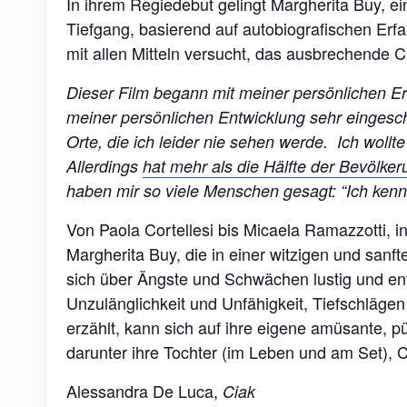
In ihrem Regiedebut gelingt Margherita Buy, ei
Tiefgang, basierend auf autobiografischen Erf
mit allen Mitteln versucht, das ausbrechende C
Dieser Film begann mit meiner persönlichen Er
meiner persönlichen
Entwicklung sehr eingesch
Orte, die ich leider nie sehen werde.
Ich wollt
Allerdings
hat mehr als die Hälfte der Bevölker
haben mir so viele Menschen gesagt: “Ich ken
Von Paola Cortellesi bis Micaela Ramazzotti, in
Margherita Buy, die in einer witzigen und sanft
sich über Ängste und Schwächen lustig und entl
Unzulänglichkeit und Unfähigkeit, Tiefschlägen
erzählt, kann sich auf ihre eigene amüsante, p
darunter ihre Tochter (im Leben und am Set), C
Alessandra De Luca,
Ciak