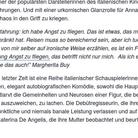
ner der populärsten Darstellerinnen des italienischen K
ahrungen. Und mit einer urkomischen Glanzrolle für Anna
haos in den Griff zu kriegen.
fahrung: ich habe Angst zu fliegen. Das ist etwas, das 
ränkt hat. Reisen muss so bereichernd sein, aber ich tu
e von mir selber auf ironische Weise erzählen, es ist ein 
ung Angst zu fliegen
,
das betrifft nicht nur mich.
Als ich 
ne das auch!”
Margherita Buy
 letzter Zeit ist eine Reihe italienischer Schauspielerin
en, elegant autobiografischen Komödie, sowohl die Hauptr
arvt die Gemeinheiten und Neurosen einer Figur, die ber
 auszuweichen, zu lachen. Die Debütregisseurin, die ihre
ünktliche und niemals banale Leistung verlassen und auf
aterina De Angelis, die ihre Mutter beobachtet und beurt