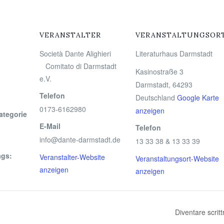
VERANSTALTER
VERANSTALTUNGSOR
Società Dante Alighieri
Literaturhaus Darmstadt
Comitato di Darmstadt
Kasinostraße 3
e.V.
Darmstadt
,
64293
Telefon
Deutschland
Google Karte
0173-6162980
anzeigen
ategorie
E-Mail
Telefon
info@dante-darmstadt.de
13 33 38 & 13 33 39
ags:
Veranstalter-Website
Veranstaltungsort-Website
anzeigen
anzeigen
Diventare scrit