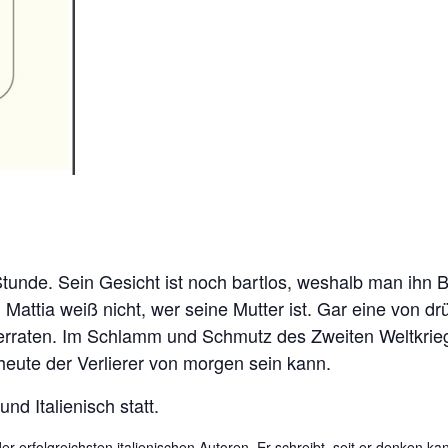
en Stunde. Sein Gesicht ist noch bartlos, weshalb man ih
t. Mattia weiß nicht, wer seine Mutter ist. Gar eine von 
verraten. Im Schlamm und Schmutz des Zweiten Weltkriegs 
eute der Verlierer von morgen sein kann.
nd Italienisch statt.
der erfolgreichsten italienischen Autoren. Er schreibt, seit er denken