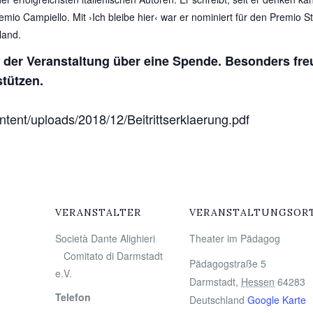
o Campiello. Mit ›Ich bleibe hier‹ war er nominiert für den Premio S
land.
nde der Veranstaltung über eine Spende. Besonders fre
stützen.
ent/uploads/2018/12/Beitrittserklaerung.pdf
VERANSTALTER
VERANSTALTUNGSOR
Società Dante Alighieri
Theater im Pädagog
Comitato di Darmstadt
Pädagogstraße 5
e.V.
Darmstadt
,
Hessen
64283
Telefon
Deutschland
Google Karte