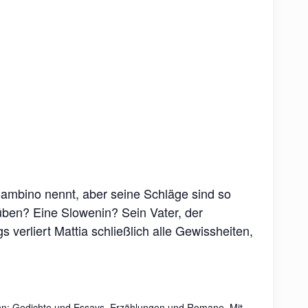
n Bambino nennt, aber seine Schläge sind so
drüben? Eine Slowenin? Sein Vater, der
verliert Mattia schließlich alle Gewissheiten,
 kann: Gedichte und Essays, Erzählungen und Romane. Mit