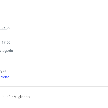
m 08:00
m 17:00
ategorie
ags:
urreise
(nur für Mitglieder)