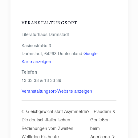
VERANSTALTUNGSORT
Literaturhaus Darmstadt
Kasinostraße 3
Darmstadt
,
64293
Deutschland
Google
Karte anzeigen
Telefon
13 33 38 & 13 33 39
Veranstaltungsort-Website anzeigen
Gleichgewicht statt Asymmetrie?
Plaudern &
Die deutsch-italienischen
Genießen
Beziehungen vom Zweiten
beim
Weltkrieg bis heute
Apericena