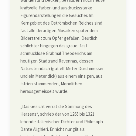
Wänden und Decken, bezaubern noch heute
kraftvolle Farben und ausdrucksstarke
Figurendarstellungen die Besucher. Im
Kerngebiet des Oströmischen Reiches sind
fast alle derartigen Mosaiken später dem
Bilderstreit zum Opfer gefallen. Deutlich
schlichter hingegen das graue, fast
schmucklose Grabmal Theoderichs am
heutigen Stadtrand Ravennas, dessen
Natursteindach (gut elf Meter Durchmesser
und ein Meter dick) aus einem einzigen, aus
Istrien stammenden, Monolithen
herausgemeisselt wurde.
„Das Gesicht verrät die Stimmung des
Herzens“, schrieb der von 1265 bis 1321
lebende italienischer Dichter und Philosoph
Dante Alighieri. Er nicht nur gilt als