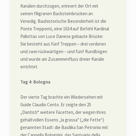
Kanälen durchzogen, erinnert der Ort mit
seinen filigranen Backsteinbrücken an
Venedig. Bauhistorische Besonderheit ist die
Ponte Trepponti, eine 1634 auf Befehl Kardinal
Pallottas von Luce Danese gebaute Brücke:
Sie besteht aus fünf Treppen – drei vorderen
und zwei rückwärtigen – und fünf Rundbögen
und wurde am Zusammenfluss dreier Kanäle
errichtet.
Tag 4: Bologna
Der vierte Tag brachte ein Wiedersehen mit
Guide Claudio Cento. Er zeigte den 25
„Dantisti“ weitere Facetten, der wegen ihres
gehaltvollen Essens „la grassa“ („die Fette“)
genannten Stadt: die Basilika San Petronio mit
der Cappella Bolognini, das Santuario della