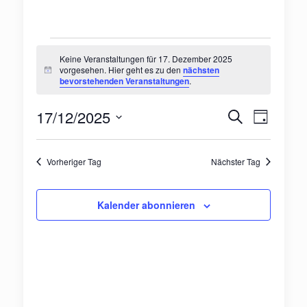
Veranstaltungen
Keine Veranstaltungen für 17. Dezember 2025
vorgesehen. Hier geht es zu den
nächsten
Hinweis
bevorstehenden Veranstaltungen
.
für
Veranst
Veran
17/12/2025
Suche
17.
Tag
Ansic
Suche
Datum
Navig
wählen.
Dezember
und
Vorheriger Tag
Nächster Tag
Ansichte
2025
Kalender abonnieren
Navigat