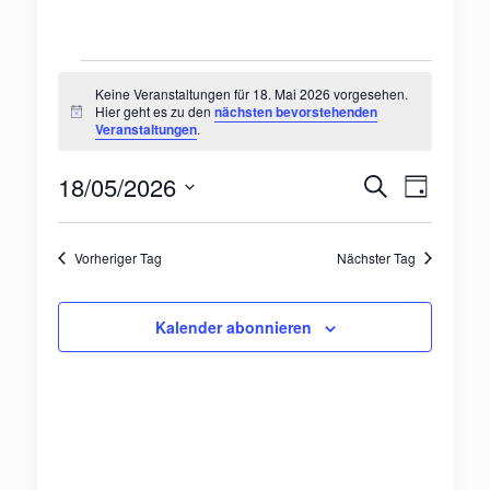
Veranstaltungen
Keine Veranstaltungen für 18. Mai 2026 vorgesehen.
Hier geht es zu den
nächsten bevorstehenden
Hinweis
Veranstaltungen
.
für
Veranst
Veran
18/05/2026
Suche
18.
Tag
Ansic
Suche
Datum
Navig
wählen.
Mai
und
Vorheriger Tag
Nächster Tag
Ansichte
2026
Kalender abonnieren
Navigat