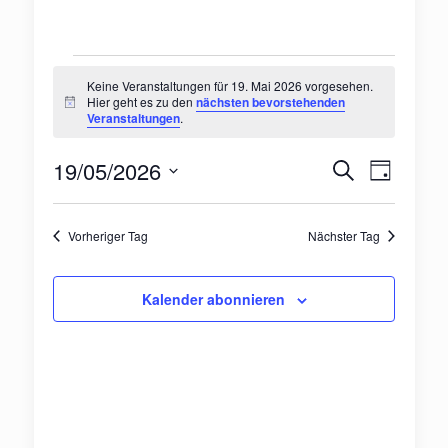
Veranstaltungen
Keine Veranstaltungen für 19. Mai 2026 vorgesehen.
Hier geht es zu den
nächsten bevorstehenden
Hinweis
Veranstaltungen
.
für
Veranst
Veran
19/05/2026
Suche
19.
Tag
Ansic
Suche
Datum
Navig
wählen.
Mai
und
Vorheriger Tag
Nächster Tag
Ansichte
2026
Kalender abonnieren
Navigat