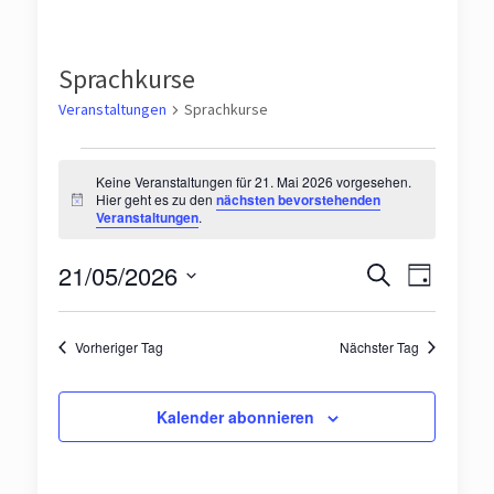
Sprachkurse
Veranstaltungen
Sprachkurse
Veranstaltungen
Keine Veranstaltungen für 21. Mai 2026 vorgesehen.
für
Hier geht es zu den
nächsten bevorstehenden
Hinweis
Veranstaltungen
.
21.
Veranst
Veran
Mai
21/05/2026
Suche
Tag
Ansic
Suche
Datum
2026
Navig
wählen.
und
Vorheriger Tag
Nächster Tag
Ansichte
Kalender abonnieren
Navigat