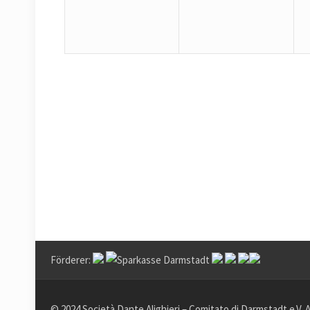
Förderer:
© 2024 Società Dante Alighieri – Comitato di Darmstadt e.V. 