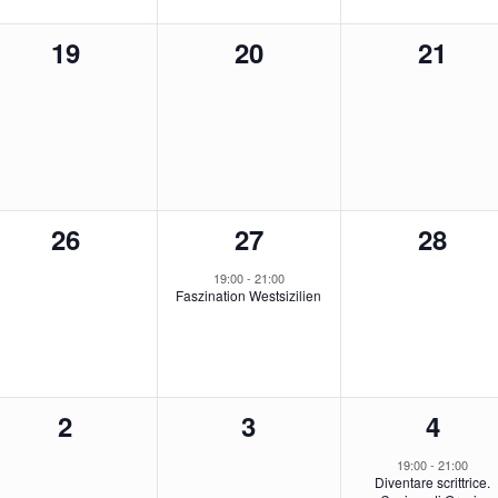
0
0
0
19
20
21
tungen,
Veranstaltungen,
Veranstaltungen,
Veran
0
1
0
26
27
28
tungen,
Veranstaltungen,
Veranstaltung,
Veran
19:00
-
21:00
Faszination Westsizilien
0
0
1
2
3
4
tungen,
Veranstaltungen,
Veranstaltungen,
Veran
19:00
-
21:00
Diventare scrittrice.