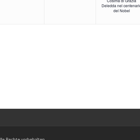
Cosima di Grazia
Deledda nel centenari
del Nobel
Alle Rechte vorbehalten.