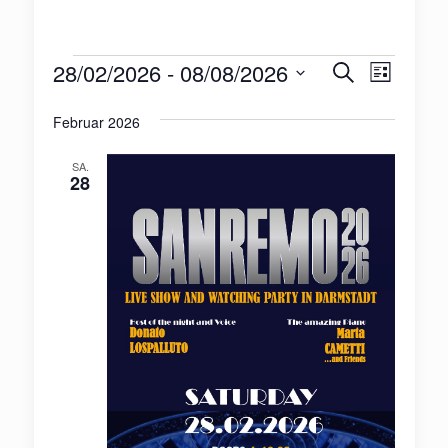
Veranst
Veran
28/02/2026
 - 
08/08/2026
Suche
Veranstaltungen
Liste
Ansic
Suche
Datum
Februar 2026
Navig
wählen.
und
Ansichte
SA.
28
Navigat