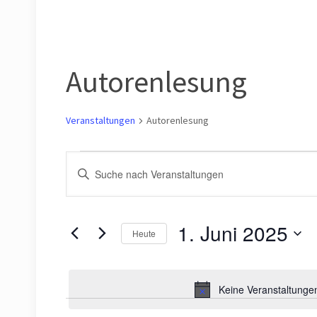
Autorenlesung
Veranstaltungen
Autorenlesung
Veranstaltungen
Veranstaltungen
Bitte
für
Suche
Schlüsselwort
1.
eingeben.
und
Suche
1. Juni 2025
Juni
Ansichten,
Heute
nach
2025
Navigation
Datum
Veranstaltungen
wählen.
Schlüsselwort.
Keine Veranstaltungen