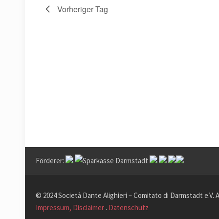
Vorheriger Tag
Förderer:
© 2024 Società Dante Alighieri – Comitato di Darmstadt e.V. 
Impressum, Disclaimer
.
Datenschutz