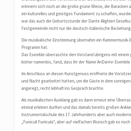
erinnern sich noch an die große grüne Wiese, die Baracken 
ein kulturelles und geistiges Fundament zu schaffen, wurde
war das auch die Geburtsstunde der Dante Alighieri Gesellsc
Festgemeinde nicht nur die deutsch-italienische Beziehung
Die musikalische Einstimmung übernahm ein Kammermusik-
Programm hat.
Das Esemble überraschte den Vorstand übrigens mit einem g
bisher namenlos, fand, dass ihr der Name AnDante-Esemble 
Im Anschluss an diesen Kunstgenuss eröffnete die Vorsitzend
und Nacht gearbeitet hatten, um die Gäste in dem sonnigen 
angeregt, recht lebhaft ins Gespräch brachte.
Als musikalischen Ausklang gab es dann erneut eine Überra
einmal erleben durften und das damals bereits großen Ankla
Instrumentalschule des 17. Jahrhunderts aber auch moderne
„Funiculi Funicula“, aber auf vielfachen Wunsch gab es noc