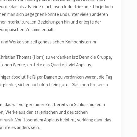
wurde damals z.B. eine rauchlosen Industriezone. Um jedoch
denen man sich begegnen konnte und unter vielen anderen
her interkulturellen Beziehungen hin und er legte der
n europäischen Zusammenhalt.
 und Werke von zeitgenössischen Komponisten im
hristian Thomas (Horn) zu verdanken ist: Denn die Gruppe,
tenen Werke, erntete das Quartett viel Applaus.
einiger absolut fleißiger Damen zu verdanken waren, die Tag
itglieder, sicher auch durch ein gutes Gläschen Prosecco
n, das wir vor geraumer Zeit bereits im Schlossmuseum
en, Werke aus der italienischen und deutschen
lmmusik. Von tosendem Applaus belohnt, verklang dann das
könnte es anders sein.