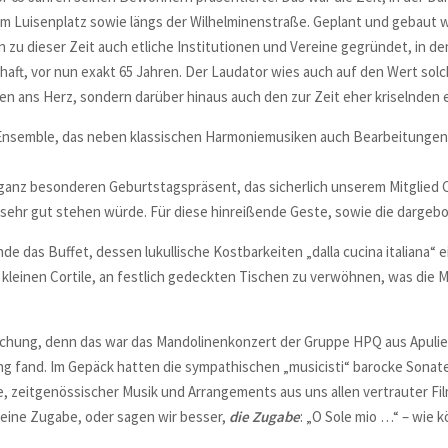
am Luisenplatz sowie längs der Wilhelminenstraße. Geplant und gebaut 
n zu dieser Zeit auch etliche Institutionen und Vereine gegründet, in 
haft, vor nun exakt 65 Jahren. Der Laudator wies auch auf den Wert solc
en ans Herz, sondern darüber hinaus auch den zur Zeit eher kriselnde
Ensemble, das neben klassischen Harmoniemusiken auch Bearbeitungen
anz besonderen Geburtstagspräsent, das sicherlich unserem Mitglied C
sehr gut stehen würde. Für diese hinreißende Geste, sowie die dargebo
e das Buffet, dessen lukullische Kostbarkeiten „dalla cucina italiana“ 
kleinen Cortile, an festlich gedeckten Tischen zu verwöhnen, was die M
schung, denn das war das Mandolinenkonzert der Gruppe HPQ aus Apulie
ng fand. Im Gepäck hatten die sympathischen „musicisti“ barocke Sonat
, zeitgenössischer Musik und Arrangements aus uns allen vertrauter Fi
h eine Zugabe, oder sagen wir besser,
die Zugabe
: „O Sole mio …“ – wie 