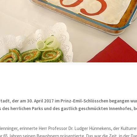
stadt, der am 30. April 2017 im Prinz-Emil-Schlösschen begangen wu
ts des herrlichen Parks und des gastlich geschmückten Innenhofes, 
enninger, erinnerte Herr Professor Dr. Ludger Hünnekens, der Kulturref
or 65 Jahren seinen Bewohnern präsentierte. Das war die Zeit, in der Da