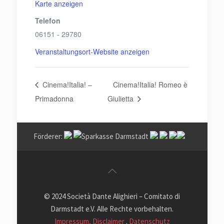
Karte anzeigen
Telefon
06151 - 29780
Veranstaltungsort-Website anzeigen
Cinema!Italia! –
Cinema!Italia! Romeo è
Primadonna
Giulietta
Förderer:
© 2024 Società Dante Alighieri – Comitato di
Darmstadt e.V. Alle Rechte vorbehalten.
Impressum, Disclaimer
.
Datenschutz