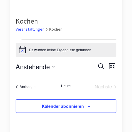
Kochen
Veranstaltungen
Kochen
Veranstaltungen
Es wurden keine Ergebnisse gefunden.
Hinweis
Veranst
Veran
Anstehende
Suche
Liste
Ansic
Suche
Datum
Navig
wählen.
und
Heute
Nächste
Veranstaltungen
Vorherige
Veranstaltun
Ansichte
Navigat
Kalender abonnieren