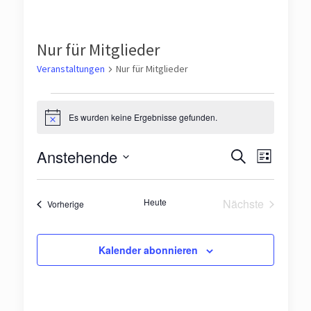
Nur für Mitglieder
Veranstaltungen
Nur für Mitglieder
Veranstaltungen
Es wurden keine Ergebnisse gefunden.
Hinweis
Veranst
Veran
Anstehende
Suche
Liste
Ansic
Suche
Datum
Navig
wählen.
und
Heute
Nächste
Veranstaltungen
Vorherige
Veranstaltun
Ansichte
Navigat
Kalender abonnieren