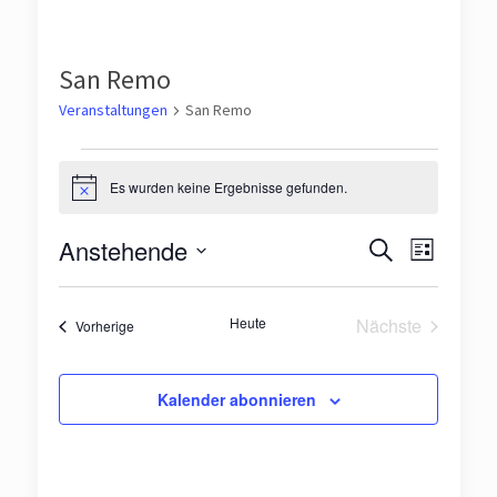
San Remo
Veranstaltungen
San Remo
Veranstaltungen
Es wurden keine Ergebnisse gefunden.
Hinweis
Veranst
Veran
Anstehende
Suche
Liste
Ansic
Suche
Datum
Navig
wählen.
und
Heute
Nächste
Veranstaltungen
Vorherige
Veranstaltun
Ansichte
Navigat
Kalender abonnieren